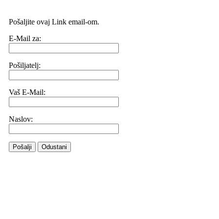
Pošaljite ovaj Link email-om.
E-Mail za:
Pošiljatelj:
Vaš E-Mail:
Naslov:
Pošalji
Odustani