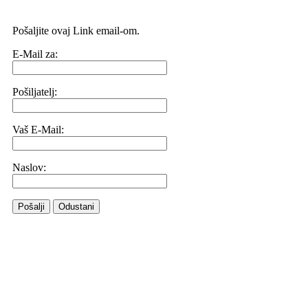
Pošaljite ovaj Link email-om.
E-Mail za:
Pošiljatelj:
Vaš E-Mail:
Naslov:
Pošalji
Odustani