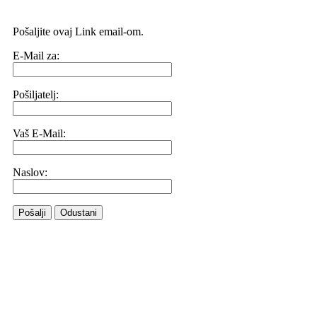
Pošaljite ovaj Link email-om.
E-Mail za:
Pošiljatelj:
Vaš E-Mail:
Naslov:
Pošalji
Odustani