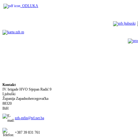
ODLUKA
Kontakt
IV. brigade HVO Stjepan Radić
9
Ljubuški
Županija Zapadnohercegovačka
88320
BiH
zzh-mfin@tel.net.ba
+387 39 831 761