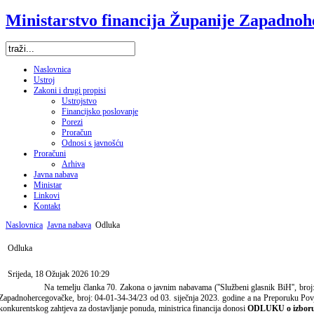
Ministarstvo financija Županije Zapadno
Naslovnica
Ustroj
Zakoni i drugi propisi
Ustrojstvo
Financijsko poslovanje
Porezi
Proračun
Odnosi s javnošću
Proračuni
Arhiva
Javna nabava
Ministar
Linkovi
Kontakt
Naslovnica
Javna nabava
Odluka
Odluka
Srijeda, 18 Ožujak 2026 10:29
Na temelju članka 70. Zakona o javnim nabavama (''Službeni glasnik BiH'', broj:
Zapadnohercegovačke, broj:
04-01-34-34/23 od 03. siječnja 2023. godine
a na Preporuku Povje
konkurentskog zahtjeva za dostavljanje ponuda, ministrica financija donosi
ODLUKU
o izbor