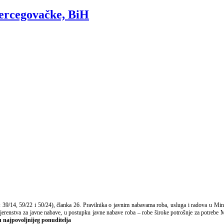
hercegovačke, BiH
 39/14, 59/22 i 50/24), članka 26. Pravilnika o javnim nabavama roba, usluga i radova u Mini
renstva za javne nabave, u postupku javne nabave roba – robe široke potrošnje za potrebe M
u najpovoljnijeg ponuditelja