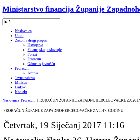
Ministarstvo financija Županije Zapadno
Naslovnica
Ustroj
Zakoni i drugi propisi
Ustrojstvo
Financijsko poslovanje
Porezi
Proračun
Odnosi s javnošću
Proračuni
Arhiva
Javna nabava
Ministar
Linkovi
Kontakt
Naslovnica
Proračuni
PRORAČUN ŽUPANIJE ZAPADNOHERCEGOVAČKE ZA 2017
PRORAČUN ŽUPANIJE ZAPADNOHERCEGOVAČKE ZA 2017. GODINU
Četvrtak, 19 Siječanj 2017 11:16