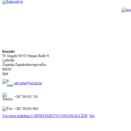
Kontakt
IV. brigade HVO Stjepan Radić
9
Ljubuški
Županija Zapadnohercegovačka
88320
BiH
zzh-mfin@tel.net.ba
+387 39 831 761
+387 39 831 894
Sva prava pridržana © MINISTARSTVO FINANCIJA ŽZH
Top