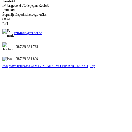
Kontakt
IV. brigade HVO Stjepan Radić
9
Ljubuški
Županija Zapadnohercegovačka
88320
BiH
zzh-mfin@tel.net.ba
+387 39 831 761
+387 39 831 894
Sva prava pridržana © MINISTARSTVO FINANCIJA ŽZH
Top