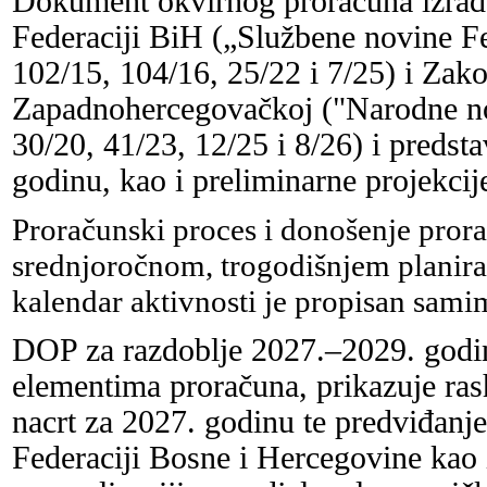
Dokument okvirnog proračuna izrađ
Federaciji BiH („Službene novine Fe
102/15, 104/16, 25/22 i 7/25) i Za
Zapadnohercegovačkoj ("Narodne no
30/20, 41/23, 12/25 i 8/26) i predst
godinu, kao i preliminarne projekcij
Proračunski proces i donošenje prora
srednjoročnom, trogodišnjem planira
kalendar aktivnosti je propisan sa
DOP za razdoblje 2027.–2029. godin
elementima proračuna, prikazuje ras
nacrt za 2027. godinu te predviđanj
Federaciji Bosne i Hercegovine kao 