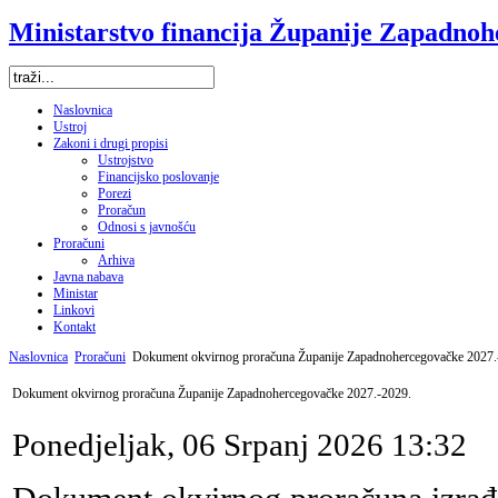
Ministarstvo financija Županije Zapadno
Naslovnica
Ustroj
Zakoni i drugi propisi
Ustrojstvo
Financijsko poslovanje
Porezi
Proračun
Odnosi s javnošću
Proračuni
Arhiva
Javna nabava
Ministar
Linkovi
Kontakt
Naslovnica
Proračuni
Dokument okvirnog proračuna Županije Zapadnohercegovačke 2027.
Dokument okvirnog proračuna Županije Zapadnohercegovačke 2027.-2029.
Ponedjeljak, 06 Srpanj 2026 13:32