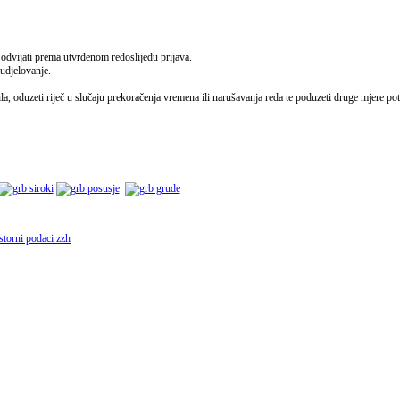
se odvijati prema utvrđenom redoslijedu prijava.
sudjelovanje.
a, oduzeti riječ u slučaju prekoračenja vremena ili narušavanja reda te poduzeti druge mjere po