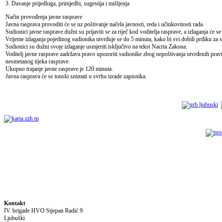
3. Davanje prijedloga, primjedbi, sugestija i mišljenja
Način provođenja javne rasprave
Javna rasprava provoditi će se uz poštivanje načela javnosti, reda i učinkovitosti rada.
Sudionici javne rasprave dužni su prijaviti se za riječ kod voditelja rasprave, a izlaganja će 
Vrijeme izlaganja pojedinog sudionika utvrđuje se do 5 minuta, kako bi svi dobili priliku za 
Sudionici su dužni svoje izlaganje usmjeriti isključivo na tekst Nacrta Zakona.
Voditelj javne rasprave zadržava pravo upozoriti sudionike zbog nepoštivanja utvrđenih pravil
nesmetanog tijeka rasprave.
Ukupno trajanje javne rasprave je 120 minuta.
Javna rasprava će se tonski snimati u svrhu izrade zapisnika.
Kontakt
IV. brigade HVO Stjepan Radić
9
Ljubuški