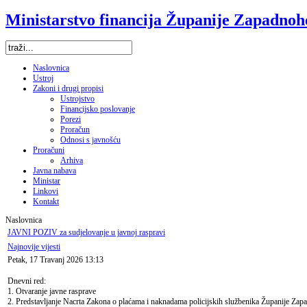
Ministarstvo financija Županije Zapadno
Naslovnica
Ustroj
Zakoni i drugi propisi
Ustrojstvo
Financijsko poslovanje
Porezi
Proračun
Odnosi s javnošću
Proračuni
Arhiva
Javna nabava
Ministar
Linkovi
Kontakt
Naslovnica
JAVNI POZIV za sudjelovanje u javnoj raspravi
Najnovije vijesti
Petak, 17 Travanj 2026 13:13
Dnevni red:
1. Otvaranje javne rasprave
2. Predstavljanje Nacrta Zakona o plaćama i naknadama policijskih službenika Županije Za