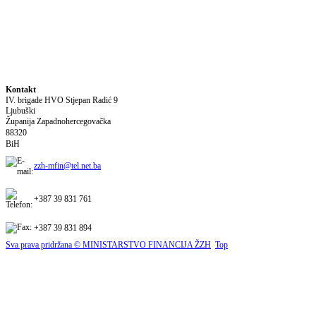
Kontakt
IV. brigade HVO Stjepan Radić
9
Ljubuški
Županija Zapadnohercegovačka
88320
BiH
zzh-mfin@tel.net.ba
+387 39 831 761
+387 39 831 894
Sva prava pridržana © MINISTARSTVO FINANCIJA ŽZH
Top