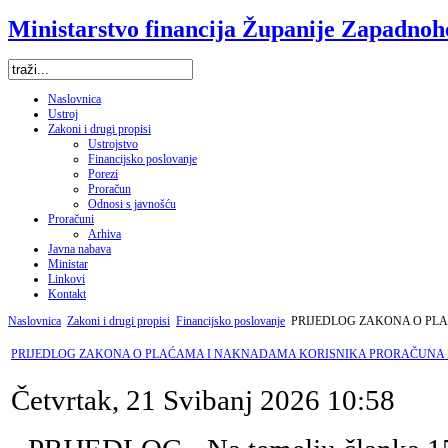
Ministarstvo financija Županije Zapadno
Naslovnica
Ustroj
Zakoni i drugi propisi
Ustrojstvo
Financijsko poslovanje
Porezi
Proračun
Odnosi s javnošću
Proračuni
Arhiva
Javna nabava
Ministar
Linkovi
Kontakt
Naslovnica
Zakoni i drugi propisi
Financijsko poslovanje
PRIJEDLOG ZAKONA O PL
PRIJEDLOG ZAKONA O PLAĆAMA I NAKNADAMA KORISNIKA PRORAČUNA
Četvrtak, 21 Svibanj 2026 10:58